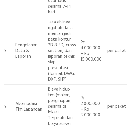
otomatis
selama 7-14
hari
.
Jasa ahlinya
ngubah data
mentah jadi
peta kontur
Rp
Pengolahan
2D & 3D, cross
4.000.000
8
Data &
section, dan
per paket
– Rp
Laporan
laporan teknis
15.000.000
siap
presentasi
(format DWG,
DXF, SHP)
.
Biaya hidup
tim (makan,
Rp
penginapan)
Akomodasi
2.000.000
9
selama di
per paket
Tim Lapangan
– Rp
lokasi.
5.000.000
Terpisah dari
biaya survei
.