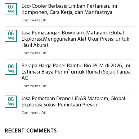
Eco-Cooler Berbasis Limbah Pertanian, ini
Sondir
07
Tanah
Aug
Komponen, Cara Kerja, dan Manfaatnya
Mataram,
on
Comments Off
Digital
Eco-
Global
Jasa Pemasangan Bowplank Mataram, Global
Cooler
06
Eksplorasi
Berbasis
Aug
Ekplorasi.Menggunakan Alat Ukur Presisi untuk
Pastikan
Limbah
Hasil Akurat
Pondasi
Pertanian,
Kokoh
on
Comments Off
ini
Jasa
Komponen,
Berapa Harga Panel Bambu Bio-PCM di 2026, ini
Pemasangan
06
Cara
Bowplank
Aug
Estimasi Biaya Per m² untuk Rumah Sejuk Tanpa
Kerja,
Mataram,
AC
dan
Global
Manfaatnya
on
Comments Off
Ekplorasi.Menggunakan
Berapa
Alat
Jasa Pemetaan Drone LiDAR Mataram, Global
Harga
05
Ukur
Panel
Aug
Ekplorasi Solusi Pemetaan Presisi
Presisi
Bambu
untuk
on
Comments Off
Bio-
Hasil
Jasa
PCM
Akurat
Pemetaan
di
RECENT COMMENTS
Drone
2026,
LiDAR
ini