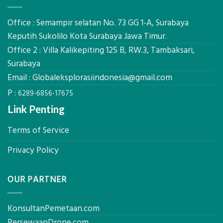
Mataram,
dan
Global
Manfaatnya
Ekplorasi.Menggunakan
Office : Semampir selatan No. 73 GG 1-A, Surabaya
Alat
Keputih Sukolilo Kota Surabaya Jawa Timur.
Ukur
Office 2 : Villa Kalikepiting 125 B, RW.3, Tambaksari,
Presisi
untuk
Surabaya
Hasil
Email :
Globaleksplorasiindonesia@gmail.com
Akurat
P :
6289-6856-17675
Link Penting
Terms of Service
Privacy Policy
OUR PARTNER
KonsultanPemetaan.com
PersewaanDrone.com