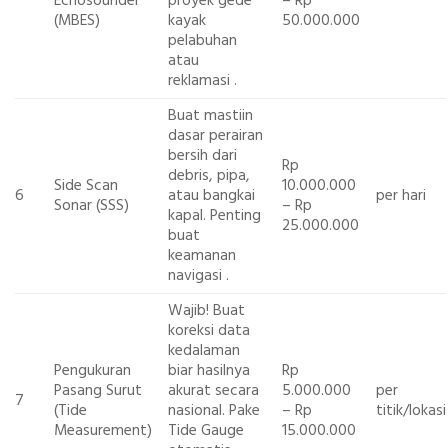
Echosounder
proyek gede
– Rp
(MBES)
kayak
50.000.000
pelabuhan
atau
reklamasi
.
Buat mastiin
dasar perairan
bersih dari
Rp
debris, pipa,
Side Scan
10.000.000
6
atau bangkai
per hari
Sonar (SSS)
– Rp
kapal. Penting
25.000.000
buat
keamanan
navigasi
.
Wajib! Buat
koreksi data
kedalaman
Pengukuran
biar hasilnya
Rp
Pasang Surut
akurat secara
5.000.000
per
7
(Tide
nasional. Pake
– Rp
titik/lokasi
Measurement)
Tide Gauge
15.000.000