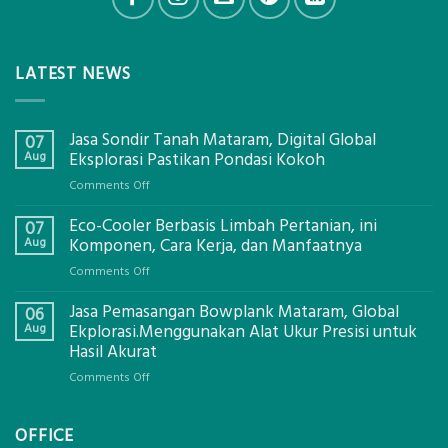
LATEST NEWS
Jasa Sondir Tanah Mataram, Digital Global
07
Aug
Eksplorasi Pastikan Pondasi Kokoh
on
Comments Off
Jasa
Eco-Cooler Berbasis Limbah Pertanian, ini
Sondir
07
Tanah
Aug
Komponen, Cara Kerja, dan Manfaatnya
Mataram,
on
Comments Off
Digital
Eco-
Global
Jasa Pemasangan Bowplank Mataram, Global
Cooler
06
Eksplorasi
Berbasis
Aug
Ekplorasi.Menggunakan Alat Ukur Presisi untuk
Pastikan
Limbah
Hasil Akurat
Pondasi
Pertanian,
Kokoh
on
Comments Off
ini
Jasa
Komponen,
Pemasangan
Cara
OFFICE
Bowplank
Kerja,