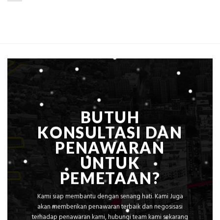
Mataram,
Estimasi
Global
Biaya
Ekplorasi
Per
Solusi
m²
Pemetaan
untuk
Presisi
Rumah
Sejuk
Tanpa
AC
BUTUH
KONSULTASI DAN
PENAWARAN
UNTUK
PEMETAAN?
Kami siap membantu dengan senang hati. Kami Juga
akan memberikan penawaran terbaik dan negosisasi
terhadap penawaran kami, hubungi team kami sekarang