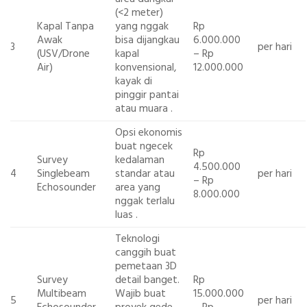
(<2 meter)
Kapal Tanpa
yang nggak
Rp
Awak
bisa dijangkau
6.000.000
3
per hari
(USV/Drone
kapal
– Rp
Air)
konvensional,
12.000.000
kayak di
pinggir pantai
atau muara
.
Opsi ekonomis
buat ngecek
Rp
Survey
kedalaman
4.500.000
4
Singlebeam
standar atau
per hari
– Rp
Echosounder
area yang
8.000.000
nggak terlalu
luas
.
Teknologi
canggih buat
pemetaan 3D
Survey
detail banget.
Rp
Multibeam
Wajib buat
15.000.000
5
per hari