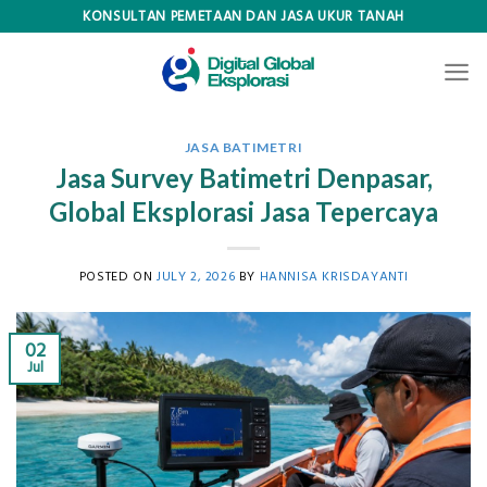
Skip
KONSULTAN PEMETAAN DAN JASA UKUR TANAH
to
content
JASA BATIMETRI
Jasa Survey Batimetri Denpasar,
Global Eksplorasi Jasa Tepercaya
POSTED ON
JULY 2, 2026
BY
HANNISA KRISDAYANTI
02
Jul