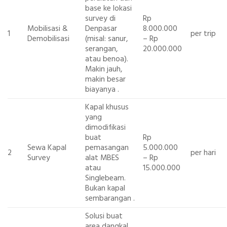
base ke lokasi
survey di
Rp
Mobilisasi &
Denpasar
8.000.000
1
per trip
Demobilisasi
(misal: sanur,
– Rp
serangan,
20.000.000
atau benoa).
Makin jauh,
makin besar
biayanya
.
Kapal khusus
yang
dimodifikasi
buat
Rp
Sewa Kapal
pemasangan
5.000.000
2
per hari
Survey
alat MBES
– Rp
atau
15.000.000
Singlebeam.
Bukan kapal
sembarangan
.
Solusi buat
area dangkal