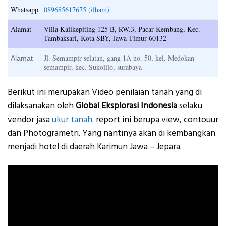
Whatsapp
089685617675 (ilham)
Alamat
Villa Kalikepiting 125 B, RW.3, Pacar Kembang, Kec.
Tambaksari, Kota SBY, Jawa Timur 60132
Jl. Semampir selatan, gang 1A no. 50, kel. Medokan
Alamat
semampir, kec. Sukolilo, surabaya
Berikut ini merupakan Video penilaian tanah yang di
dilaksanakan oleh
Global Eksplorasi Indonesia
selaku
vendor jasa
ukur tanah
. report ini berupa view, contouur
dan Photogrametri. Yang nantinya akan di kembangkan
menjadi hotel di daerah Karimun Jawa – Jepara.