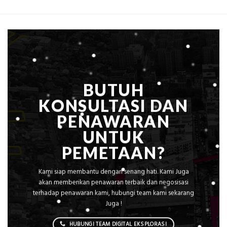
dengan
yang
Peta
Dicari
Situasi,
Perusahaan
Elevasi,
&
Rekomendasi
Teknis
Konstruksi
BUTUH
KONSULTASI DAN
PENAWARAN
UNTUK
PEMETAAN?
Kami siap membantu dengan senang hati. Kami Juga
akan memberikan penawaran terbaik dan negosisasi
terhadap penawaran kami, hubungi team kami sekarang
Juga !
HUBUNGI TEAM DIGITAL EKSPLORASI