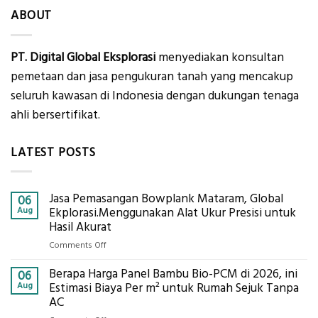
ABOUT
PT. Digital Global Eksplorasi
menyediakan konsultan
pemetaan dan jasa pengukuran tanah yang mencakup
seluruh kawasan di Indonesia dengan dukungan tenaga
ahli bersertifikat.
LATEST POSTS
Jasa Pemasangan Bowplank Mataram, Global
06
Aug
Ekplorasi.Menggunakan Alat Ukur Presisi untuk
Hasil Akurat
on
Comments Off
Jasa
Berapa Harga Panel Bambu Bio-PCM di 2026, ini
Pemasangan
06
Bowplank
Aug
Estimasi Biaya Per m² untuk Rumah Sejuk Tanpa
Mataram,
AC
Global