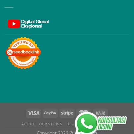
ABOUT
OUR STORES
BLOG
CONTACT
FAQ
Copyright 2026 ©
UX Themes