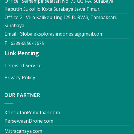
Global
Office : Semampir selatan No. 73 GG 1-A, Surabaya
Biaya
Ekplorasi
Keputih Sukolilo Kota Surabaya Jawa Timur.
Per
Solusi
m²
Office 2 : Villa Kalikepiting 125 B, RW.3, Tambaksari,
Pemetaan
untuk
Presisi
Surabaya
Rumah
Sejuk
Email :
Globaleksplorasiindonesia@gmail.com
Tanpa
P :
AC
6289-6856-17675
Link Penting
Terms of Service
Privacy Policy
OUR PARTNER
KonsultanPemetaan.com
PersewaanDrone.com
Mitracahaya.com