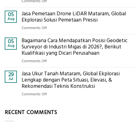
on
Comments Off
Ekplorasi.Menggunakan
Berapa
Alat
Jasa Pemetaan Drone LiDAR Mataram, Global
Harga
05
Ukur
Panel
Aug
Ekplorasi Solusi Pemetaan Presisi
Presisi
Bambu
untuk
on
Comments Off
Bio-
Hasil
Jasa
PCM
Akurat
Bagaimana Cara Mendapatkan Posisi Geodetic
Pemetaan
05
di
Drone
Aug
Surveyor di Industri Migas di 2026?, Berikut
2026,
LiDAR
Kualifikasi yang Dicari Perusahaan
ini
Mataram,
Estimasi
on
Comments Off
Global
Biaya
Bagaimana
Ekplorasi
Per
Jasa Ukur Tanah Mataram, Global Ekplorasi
Cara
29
Solusi
m²
Mendapatkan
Jul
Lengkap dengan Peta Situasi, Elevasi, &
Pemetaan
untuk
Posisi
Rekomendasi Teknis Konstruksi
Presisi
Rumah
Geodetic
on
Comments Off
Sejuk
Surveyor
Jasa
Tanpa
di
Ukur
AC
Industri
RECENT COMMENTS
Tanah
Migas
Mataram,
di
Global
2026?,
Ekplorasi
Berikut
Lengkap
Kualifikasi