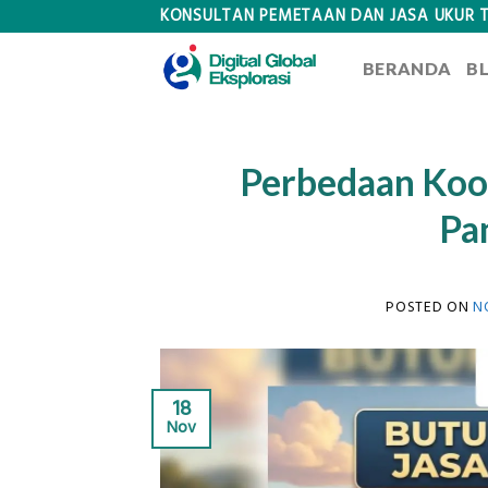
Skip
KONSULTAN PEMETAAN DAN JASA UKUR 
to
BERANDA
B
content
Perbedaan Koo
Pa
POSTED ON
N
18
Nov