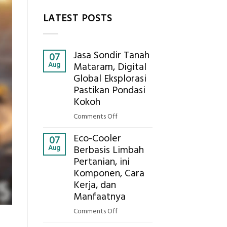
LATEST POSTS
Jasa Sondir Tanah
07
Aug
Mataram, Digital
Global Eksplorasi
Pastikan Pondasi
Kokoh
on
Comments Off
Jasa
Eco-Cooler
Sondir
07
Aug
Berbasis Limbah
Tanah
Pertanian, ini
Mataram,
Komponen, Cara
Digital
Global
Kerja, dan
Eksplorasi
Manfaatnya
Pastikan
on
Comments Off
Pondasi
Eco-