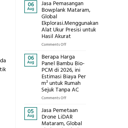
Kokoh
Jasa Pemasangan
Cooler
06
Aug
Bowplank Mataram,
Berbasis
Global
Limbah
Ekplorasi.Menggunakan
Pertanian,
ini
Alat Ukur Presisi untuk
Komponen,
Hasil Akurat
Cara
on
Comments Off
Kerja,
Jasa
dan
Berapa Harga
Pemasangan
06
ada
Manfaatnya
Aug
Panel Bambu Bio-
Bowplank
tik
PCM di 2026, ini
Mataram,
Estimasi Biaya Per
Global
Ekplorasi.Menggunakan
m² untuk Rumah
Alat
Sejuk Tanpa AC
Ukur
on
Comments Off
Presisi
Berapa
untuk
Jasa Pemetaan
Harga
05
Hasil
Aug
Drone LiDAR
Panel
Akurat
Mataram, Global
Bambu