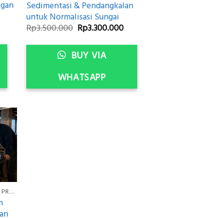
ngan
Sedimentasi & Pendangkalan
untuk Normalisasi Sungai
urrent
Original
Current
Rp
3.500.000
Rp
3.300.000
rice
price
price
:
was:
is:
p3.300.000.
Rp3.500.000.
Rp3.300.000.
BUY VIA
WHATSAPP
JASA PENGUKURAN SUB BOTTOM PROFILING
m
aan