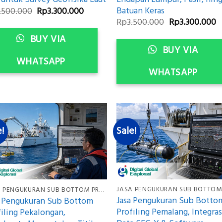
Batuan Keras
Original
Current
.500.000
Rp
3.300.000
price
price
Original
C
Rp
3.500.000
Rp
3.300.000
was:
is:
price
p
Rp3.500.000.
Rp3.300.000.
BUY VIA
was:
is
Rp3.500.000.
R
BUY VIA
WHATSAPP
WHATSAPP
e!
Sale!
JASA PENGUKURAN SUB BOTTOM PROFILING
Jasa Pengukuran Sub Botto
a Pengukuran Sub Bottom
Profiling Pemalang, Integras
iling Pekalongan,