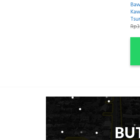
Baw
Kaw
Tsu
Rp
3
BU