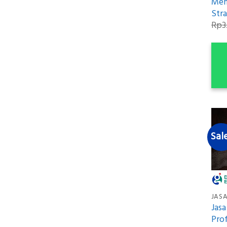
Mem
Stra
Rp
3
Sal
Jas
Prof