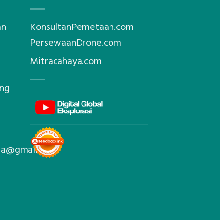
an
KonsultanPemetaan.com
PersewaanDrone.com
Mitracahaya.com
ing
sia@gmail.com