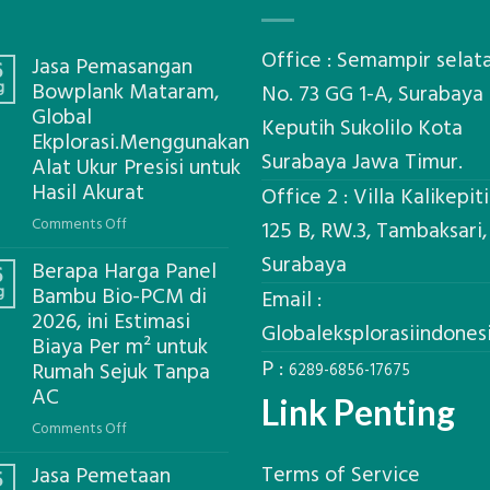
Office : Semampir selat
Jasa Pemasangan
6
g
Bowplank Mataram,
No. 73 GG 1-A, Surabaya
Global
Keputih Sukolilo Kota
Ekplorasi.Menggunakan
Surabaya Jawa Timur.
Alat Ukur Presisi untuk
Hasil Akurat
Office 2 : Villa Kalikepit
on
Comments Off
125 B, RW.3, Tambaksari,
Jasa
Surabaya
Berapa Harga Panel
Pemasangan
6
g
Bambu Bio-PCM di
Bowplank
Email :
2026, ini Estimasi
Mataram,
Globaleksplorasiindone
Biaya Per m² untuk
Global
P :
Ekplorasi.Menggunakan
Rumah Sejuk Tanpa
6289-6856-17675
Alat
AC
Link Penting
Ukur
on
Comments Off
Presisi
Berapa
untuk
Terms of Service
Jasa Pemetaan
Harga
5
Hasil