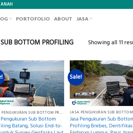
TANAH
LOG
PORTOFOLIO
ABOUT
JASA
SUB BOTTOM PROFILING
Showing all 11 res
e!
Sale!
JASA PENGUKURAN SUB BOTTOM PROFILING
Jasa Pengukuran Sub Botto
a Pengukuran Sub Bottom
Profiling Brebes, Dentifikas
iling Batang, Solusi End-to-
Endapan Lumpur, Pasir, hin
 untuk Survey Geofisika Laut