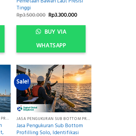
Pemetaan Bawah Laut Presisi
Tinggi
urrent
Original
Current
Rp
3.500.000
Rp
3.300.000
rice
price
price
:
was:
is:
p3.300.000.
Rp3.500.000.
Rp3.300.000.
BUY VIA
WHATSAPP
Sale!
JASA PENGUKURAN SUB BOTTOM PROFILING
JASA PENGUKURAN SUB BOTTOM PROFILING
m
Jasa Pengukuran Sub Bottom
t,
Profilling Solo, Identifikasi