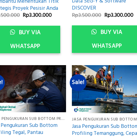
Data SEG-Y & Software
bantu Menentukan Titik
DISCOVER
tegis Proyek Pesisir Anda
Original
C
Original
Current
Rp
3.500.000
Rp
3.300.000
.500.000
Rp
3.300.000
price
p
price
price
was:
is
was:
is:
Rp3.500.000.
R
Rp3.500.000.
Rp3.300.000.
BUY VIA
BUY VIA
WHATSAPP
WHATSAPP
e!
Sale!
JASA PENGUKURAN SUB BOTTOM PROFILING
a Pengukuran Sub Bottom
Jasa Pengukuran Sub Botto
iling Tegal, Pantau
Profiling Temanggung, Cepa