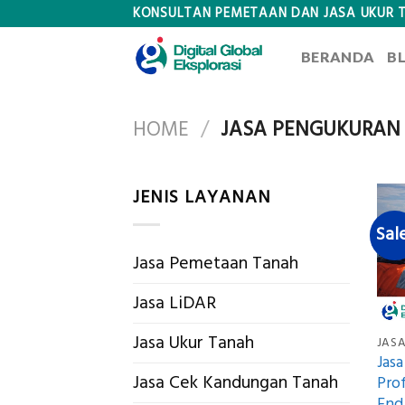
Skip
KONSULTAN PEMETAAN DAN JASA UKUR 
to
BERANDA
B
content
HOME
/
JASA PENGUKURAN 
JENIS LAYANAN
Sal
Jasa Pemetaan Tanah
Jasa LiDAR
Jasa Ukur Tanah
Jas
Jasa Cek Kandungan Tanah
Prof
End