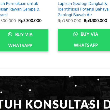
Lapisan Geologi Dangkal &
ah Permukaan untuk
Identifikasi Potensi Bahaya
asan Rawan Gempa &
Geologi Bawah Air
nami
Original
C
Original
Current
Rp
3.500.000
Rp
3.300.000
.500.000
Rp
3.300.000
price
p
price
price
was:
is
was:
is:
Rp3.500.000.
R
Rp3.500.000.
Rp3.300.000.
BUY VIA
BUY VIA
WHATSAPP
WHATSAPP
TUH KONSULTASI 