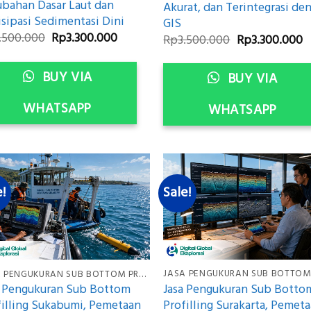
ubahan Dasar Laut dan
Akurat, dan Terintegrasi de
sipasi Sedimentasi Dini
GIS
Original
Current
.500.000
Rp
3.300.000
Original
C
Rp
3.500.000
Rp
3.300.000
price
price
price
p
was:
is:
was:
is
Rp3.500.000.
Rp3.300.000.
Rp3.500.000.
R
BUY VIA
BUY VIA
WHATSAPP
WHATSAPP
e!
Sale!
JASA PENGUKURAN SUB BOTTOM PROFILING
Jasa Pengukuran Sub Botto
a Pengukuran Sub Bottom
Profilling Surakarta, Pemet
filling Sukabumi, Pemetaan