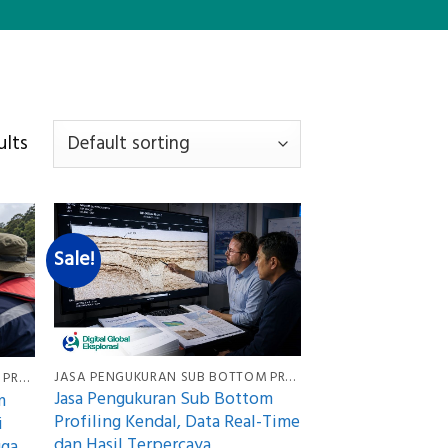
ults
Sale!
JASA PENGUKURAN SUB BOTTOM PROFILING
JASA PENGUKURAN SUB BOTTOM PROFILING
Jasa Pengukuran Sub Bottom
m
Profiling Kendal, Data Real-Time
i
dan Hasil Terpercaya
gga