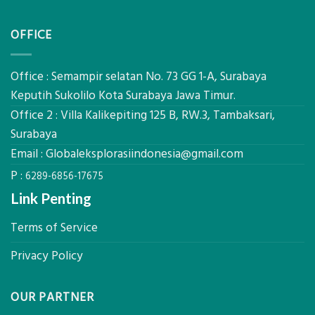
Jasa
Komponen,
Pemasangan
Cara
OFFICE
Bowplank
Kerja,
Mataram,
dan
Global
Manfaatnya
Ekplorasi.Menggunakan
Office : Semampir selatan No. 73 GG 1-A, Surabaya
Alat
Keputih Sukolilo Kota Surabaya Jawa Timur.
Ukur
Office 2 : Villa Kalikepiting 125 B, RW.3, Tambaksari,
Presisi
untuk
Surabaya
Hasil
Email :
Globaleksplorasiindonesia@gmail.com
Akurat
P :
6289-6856-17675
Link Penting
Terms of Service
Privacy Policy
OUR PARTNER