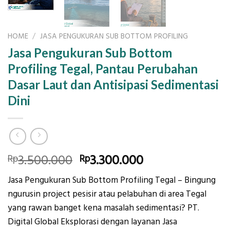
HOME
/
JASA PENGUKURAN SUB BOTTOM PROFILING
Jasa Pengukuran Sub Bottom
Profiling Tegal, Pantau Perubahan
Dasar Laut dan Antisipasi Sedimentasi
Dini
Original
Current
3.500.000
3.300.000
Rp
Rp
price
price
Jasa Pengukuran Sub Bottom Profiling Tegal – Bingung
was:
is:
ngurusin project pesisir atau pelabuhan di area Tegal
Rp3.500.000.
Rp3.300.000.
yang rawan banget kena masalah sedimentasi? PT.
Digital Global Eksplorasi dengan layanan Jasa