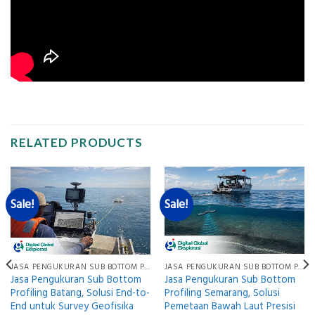
RELATED PRODUCTS
Sale!
Sale!
JASA PENGUKURAN SUB BOTTOM PROFILING
JASA PENGUKURAN SUB BOTTOM PROFILING
Jasa Pengukuran Sub Bottom
Jasa Pengukuran Sub Bottom
Profiling Semarang, Solusi
Profiling Batang, Solusi End-to-
Pemetaan Bawah Laut Presisi
End untuk Survey Geofisika