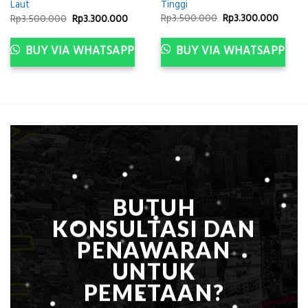
Tinggi
Laut
Original
Curren
Original
Current
Rp
3.500.000
Rp
3.300.000
Rp
3.500.000
Rp
3.300.000
ent
price
price
price
price
was:
is:
was:
is:
Rp3.500.000.
Rp3.30
Rp3.500.000.
Rp3.300.000.
300.000.
BUY VIA WHATSAPP
BUY VIA WHATSAPP
BUTUH
KONSULTASI DAN
PENAWARAN
UNTUK
PEMETAAN?