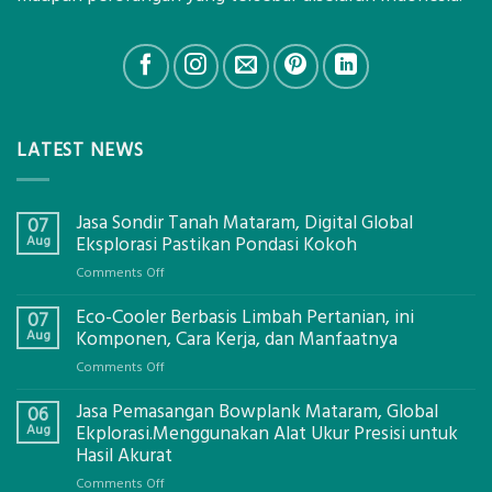
LATEST NEWS
Jasa Sondir Tanah Mataram, Digital Global
07
Aug
Eksplorasi Pastikan Pondasi Kokoh
on
Comments Off
Jasa
Eco-Cooler Berbasis Limbah Pertanian, ini
Sondir
07
Tanah
Aug
Komponen, Cara Kerja, dan Manfaatnya
Mataram,
on
Comments Off
Digital
Eco-
Global
Jasa Pemasangan Bowplank Mataram, Global
Cooler
06
Eksplorasi
Berbasis
Aug
Ekplorasi.Menggunakan Alat Ukur Presisi untuk
Pastikan
Limbah
Hasil Akurat
Pondasi
Pertanian,
Kokoh
on
Comments Off
ini